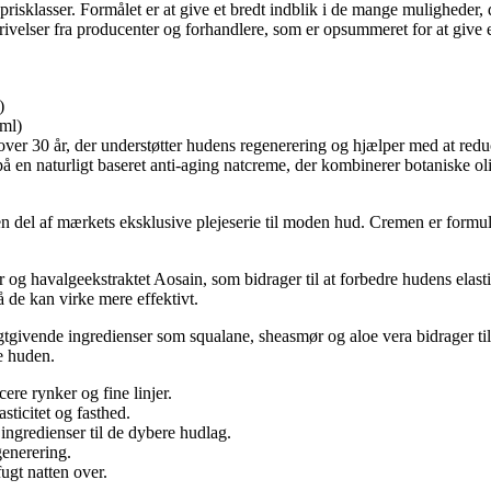
risklasser. Formålet er at give et bredt indblik i de mange muligheder, d
velser fra producenter og forhandlere, som er opsummeret for at give et
)
r 30 år, der understøtter hudens regenerering og hjælper med at reduce
 en naturligt baseret anti-aging natcreme, der kombinerer botaniske olie
l af mærkets eksklusive plejeserie til moden hud. Cremen er formuleret 
 og havalgeekstraktet Aosain, som bidrager til at forbedre hudens elast
å de kan virke mere effektivt.
tgivende ingredienser som squalane, sheasmør og aloe vera bidrager ti
e huden.
re rynker og fine linjer.
ticitet og fasthed.
 ingredienser til de dybere hudlag.
generering.
ugt natten over.