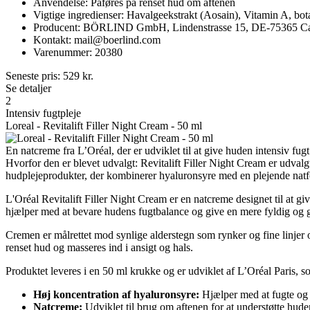
Anvendelse: Påføres på renset hud om aftenen
Vigtige ingredienser: Havalgeekstrakt (Aosain), Vitamin A, bota
Producent: BÖRLIND GmbH, Lindenstrasse 15, DE-75365 Ca
Kontakt: mail@boerlind.com
Varenummer: 20380
Seneste pris:
529
kr.
Se detaljer
2
Intensiv fugtpleje
Loreal - Revitalift Filler Night Cream - 50 ml
En natcreme fra L’Oréal, der er udviklet til at give huden intensiv fugt
Hvorfor den er blevet udvalgt: Revitalift Filler Night Cream er udval
hudplejeprodukter, der kombinerer hyaluronsyre med en plejende natf
L'Oréal Revitalift Filler Night Cream er en natcreme designet til at gi
hjælper med at bevare hudens fugtbalance og give en mere fyldig og g
Cremen er målrettet mod synlige alderstegn som rynker og fine linjer
renset hud og masseres ind i ansigt og hals.
Produktet leveres i en 50 ml krukke og er udviklet af L’Oréal Paris, s
Høj koncentration af hyaluronsyre:
Hjælper med at fugte og 
Natcreme:
Udviklet til brug om aftenen for at understøtte hude