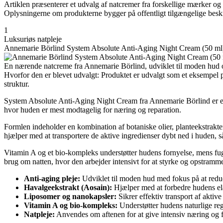
Artiklen præsenterer et udvalg af natcremer fra forskellige mærker og p
Oplysningerne om produkterne bygger på offentligt tilgængelige beskri
1
Luksuriøs natpleje
Annemarie Börlind System Absolute Anti-Aging Night Cream (50 ml
En nærende natcreme fra Annemarie Börlind, udviklet til moden hud ove
Hvorfor den er blevet udvalgt: Produktet er udvalgt som et eksempel på
struktur.
System Absolute Anti-Aging Night Cream fra Annemarie Börlind er en de
hvor huden er mest modtagelig for næring og reparation.
Formlen indeholder en kombination af botaniske olier, planteekstrakter
hjælper med at transportere de aktive ingredienser dybt ned i huden, s
Vitamin A og et bio-kompleks understøtter hudens fornyelse, mens fug
brug om natten, hvor den arbejder intensivt for at styrke og opstramm
Anti-aging pleje:
Udviklet til moden hud med fokus på at reduce
Havalgeekstrakt (Aosain):
Hjælper med at forbedre hudens elas
Liposomer og nanokapsler:
Sikrer effektiv transport af aktive
Vitamin A og bio-kompleks:
Understøtter hudens naturlige re
Natpleje:
Anvendes om aftenen for at give intensiv næring og f