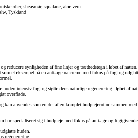
niske olier, sheasmør, squalane, aloe vera
lw, Tyskland
 og reducere synligheden af fine linjer og træthedstegn i løbet af natten.
gt som et eksempel på en anti-age natcreme med fokus på fugt og udglat
ormel.
ve huden intensiv fugt og støtte dens naturlige regenerering i løbet af 
lat overflade.
 og kan anvendes som en del af en komplet hudplejerutine sammen med R
om har specialiseret sig i hudpleje med fokus på anti-age og fugtgivend
udglatte huden.
ns regenerering.