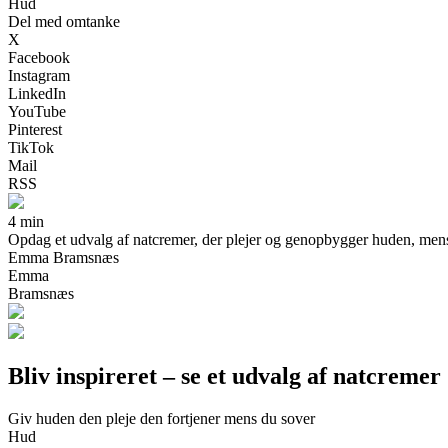
Hud
Del med omtanke
X
Facebook
Instagram
LinkedIn
YouTube
Pinterest
TikTok
Mail
RSS
4 min
Opdag et udvalg af natcremer, der plejer og genopbygger huden, mens du
Emma Bramsnæs
Emma
Bramsnæs
Bliv inspireret – se et udvalg af natcremer
Giv huden den pleje den fortjener mens du sover
Hud