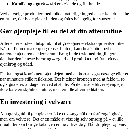
Kamille og agurk
– virker kølende og lindrende.
Ved at vælge produkter med milde, naturlige ingredienser kan du skabe
en rutine, der både plejer huden og føles behagelig for sanserne.
Gør øjenpleje til en del af din aftenrutine
Aftenen er et ideelt tidspunkt til at give øjnene ekstra opmærksomhed.
Når du fjerner makeup og renser huden, kan du afslutte med en
nærende øjencreme eller serum. Brug blide tryk med ringfingeren –
den har den letteste berøring – og arbejd produktet ind fra inderste
øjenkrog og udad.
Du kan også kombinere øjenplejen med en kort ansigtsmassage eller et
par minutters stille refleksion. Det hjælper kroppen med at falde til ro
og signalerer, at dagen er ved at slutte. På den måde bliver øjenpleje
ikke bare en skønhedsrutine, men en lille aftenmeditation.
En investering i velvære
At tage sig tid til øjenpleje er ikke et spørgsmål om forfængelighed,
men om velvære. Det er en måde at vise sig selv omsorg på – et lille
ritual, der kan bringe balance i en travl hverdag. Når du plejer øjnene,