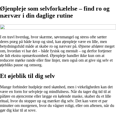
Øjenpleje som selvforkælelse – find ro og
nærvær i din daglige rutine
I en travl hverdag, hvor skærme, søvnmangel og stress ofte sætter
deres præg på både krop og sind, kan øjenpleje være en lille, men
betydningsfuld måde at skabe ro og nærvær på. Øjnene afslører meget
om, hvordan vi har det – både fysisk og mentalt – og derfor fortjener
de lidt ekstra opmærksomhed. Øjenpleje handler ikke kun om at
reducere mørke rande eller fine linjer, men også om at give sig selv et
øjebliks pause og omsorg.
Et øjeblik til dig selv
Mange forbinder hudpleje med skønhed, men i virkeligheden kan det
være en form for selvpleje og mindfulness. Når du tager dig tid til at
påføre en øjencreme eller lægge en kølende maske, skaber du et lille
ritual, hvor du stopper op og mærker dig selv. Det kan være et par
minutter om morgenen, hvor du vågner roligt, eller om aftenen, når du
gør dig klar til at sove.