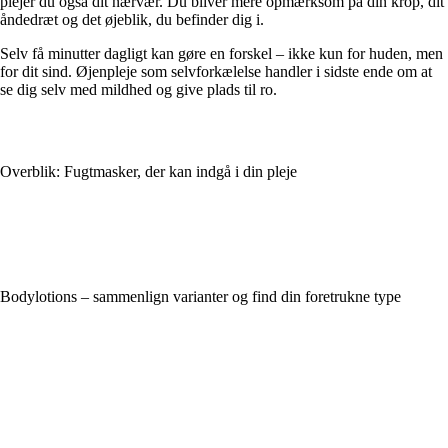
plejer du også dit nærvær. Du bliver mere opmærksom på din krop, dit
åndedræt og det øjeblik, du befinder dig i.
Selv få minutter dagligt kan gøre en forskel – ikke kun for huden, men
for dit sind. Øjenpleje som selvforkælelse handler i sidste ende om at
se dig selv med mildhed og give plads til ro.
Overblik: Fugtmasker, der kan indgå i din pleje
Bodylotions – sammenlign varianter og find din foretrukne type