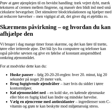
Prøv at gøre øjenplejen til en bevidst handling: træk vejret dybt, mærk
teksturen af cremen mellem fingrene, og massér den blidt ind med små
cirkulære bevægelser. Det stimulerer blodcirkulationen og hjælper med
at reducere hævelser – men vigtigst af alt, det giver dig et øjebliks ro.
Skærmens påvirkning – og hvordan du kan
afhjælpe den
Vi bruger i dag mange timer foran skærme, og det kan føre til trætte,
tørre eller irriterede øjne. Det blå lys fra computere og telefoner kan
også påvirke søvnen og give en følelse af konstant anspændthed
omkring øjenområdet.
For at modvirke dette kan du:
Huske pauser
– følg 20-20-20-reglen: hver 20. minut, kig 20
sekunder på noget 20 meter væk.
Brug fugtgivende øjendråber
– især hvis du sidder i tørre
kontormiljøer.
Køl øjenområdet ned
– en kold ske, en kølende øjenmaske
eller blot en fugtig klud kan lindre og mindske hævelse.
Vælg en øjencreme med antioxidanter
– ingredienser som C-
vitamin og grøn te kan beskytte mod miljømæssig stress.